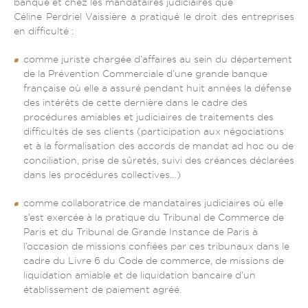
banque et chez les mandataires judiciaires que
Actifs
Céline Perdriel Vaissière a pratiqué le droit des entreprises
en difficulté :
Salarié
Créancier
comme juriste chargée d’affaires au sein du département
Dirigeant
de la Prévention Commerciale d’une grande banque
française où elle a assuré pendant huit années la défense
Espace abonné
des intérêts de cette dernière dans le cadre des
procédures amiables et judiciaires de traitements des
difficultés de ses clients (participation aux négociations
et à la formalisation des accords de mandat ad hoc ou de
conciliation, prise de sûretés, suivi des créances déclarées
dans les procédures collectives…)
comme collaboratrice de mandataires judiciaires où elle
s’est exercée à la pratique du Tribunal de Commerce de
Paris et du Tribunal de Grande Instance de Paris à
l’occasion de missions confiées par ces tribunaux dans le
cadre du Livre 6 du Code de commerce, de missions de
liquidation amiable et de liquidation bancaire d’un
établissement de paiement agréé.