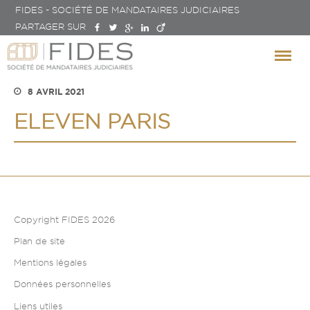
FIDES - SOCIÉTÉ DE MANDATAIRES JUDICIAIRES
PARTAGER SUR
Brest
Créteil
Lorient
Paris
8 AVRIL 2021
Quimper
ELEVEN PARIS
Page d’Accueil
Les associés
Bernard CORRE
Copyright FIDES 2026
Céline PERDRIEL VAISSIERE
Plan de site
Notre vision
Mentions légales
Presse
Données personnelles
Expertises
Liens utiles