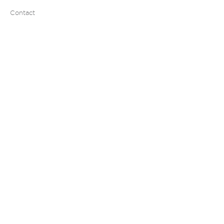
Actifs
Contact
Salarié
Créancier
Dirigeant
Espace abonné